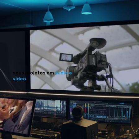
seus projetos em
áudio e
vídeo