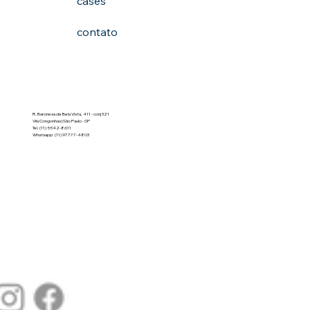
cases
contato
R. Baronesa de Bela Vista, 411 - conj 321
Vila Congonhas | São Paulo - SP
Tel.
(11) 5542-8611
Whatsapp: (11) 97777-4803