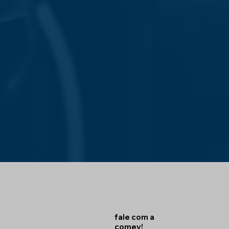
institucional
corporativo
fale com a
comev!