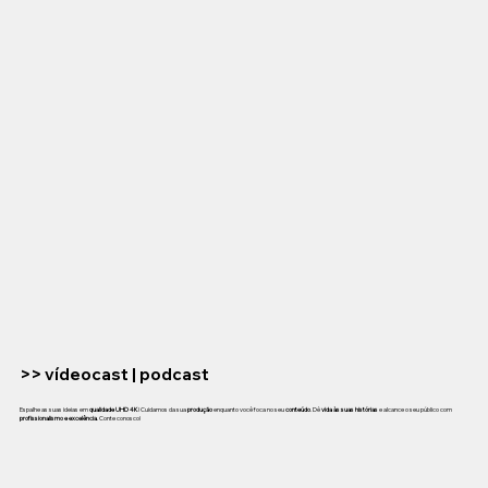
>> vídeocast | podcast
Espalhe as suas ideias em
qualidade UHD 4K
! Cuidamos da sua
produção
enquanto você foca no seu
conteúdo
. Dê
vida às suas histórias
e alcance o seu público com
profissionalismo e excelência
. Conte conosco!