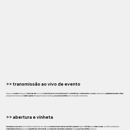
>> transmissão ao vivo de evento
Faça o seu
evento
alcançar o
nível mais alto
com uma
transmissão ao vivo profissional
! De
conferências
a
treinamentos
e
shows
, oferecemos
qualidade de audio e vídeo
excepcional. Alcance um
público global
, interaja em tempo real e faça
a sua marca brilhar
com um evento memorável.
>> abertura e vinheta
Destaque a sua marca
com vinhetas e aberturas em vídeo que
impressionam desde o primeiro segundo
! Seja no
YouTube
, nas
redes sociais
ou na
TV
, combinamos
criatividade e técnica
para criar
experiências memoráveis
que
impactam e prendem a atenção
. Faça
a sua marca brilhar
conosco!